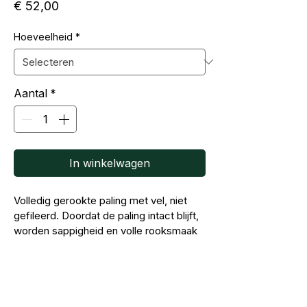
Prijs
€ 52,00
Hoeveelheid
*
Aantal
*
In winkelwagen
Volledig gerookte paling met vel, niet 
gefileerd. Doordat de paling intact blijft, 
worden sappigheid en volle rooksmaak 
optimaal bewaard. Perfect voor wie zelf 
wil versnijden en maximale smaak en 
structuur belangrijk vindt.
Over ons
Heeft u specifieke wensen of vragen, 